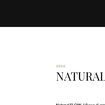
2016
NATURA
Natural FLOW
, il flusso di 