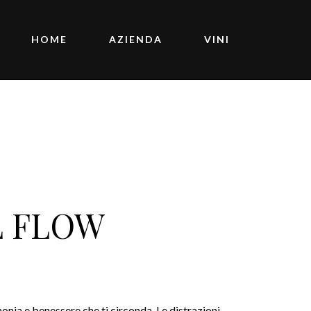
HOME
AZIENDA
VINI
L FLOW
armonia e benessere che ti circonda. Le distrazioni